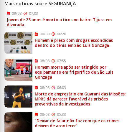
Mais notícias sobre SEGURANÇA
09/08
07:03
Jovem de 23 anos é morto a tiros no bairro Tijuca em
Alvorada
08/08
08:28
Homem é preso com drogas escondidas
dentro do tênis em São Luiz Gonzaga
08/08
07:55
Homem morre após ser atingido por
equipamento em frigorífico de São Luiz
Gonzaga
08/08
06:03
Morte de empresário em Guarani das Missões:
MPRS dá parecer favorável às prisões
preventivas de investigados
08/08
05:33
"Deixar de falar não faz com que os crimes
deixem de acontecer"