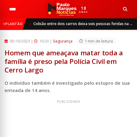
18
ANOS
Início
Segurança
Colisão entre dois carros deixa seis pessoas feridas na BR-468, em Três Passos
PLANTÃO
Homem que ameaçava matar toda a família é preso pela Polí...
05/10/2023
|
10:20 |
Segurança
1 min de leitura
Homem que ameaçava matar toda a
família é preso pela Polícia Civil em
Cerro Largo
O indivíduo também é investigado pelo estupro de sua
enteada de 14 anos.