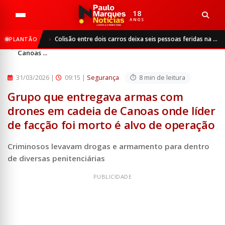
18
ANOS
Início
Segurança
Colisão entre dois carros deixa seis pessoas feridas na BR-468, em Três Passos
PLANTÃO
Grupo que entregava armas com drones em cadeia de
Canoas ...
31/03/2026
|
09:15 |
Segurança
8 min de leitura
Grupo que entregava armas com
drones em cadeia de Canoas onde líder
de facção foi morto é alvo de operação
Criminosos levavam drogas e armamento para dentro
de diversas penitenciárias