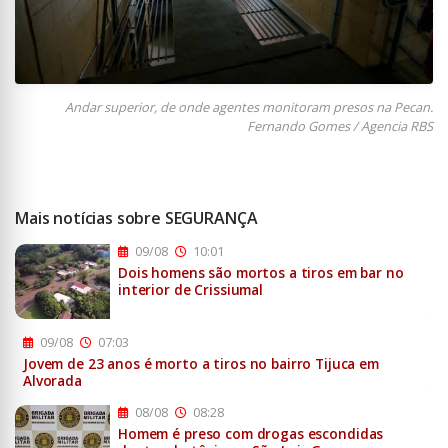
Andar superior, de onde agentes monitoram presos na Pecan.
Fernando Gomes / Agencia RBS
Mais notícias sobre SEGURANÇA
09/08
10:01
Dois homens são mortos a tiros em bar no
interior de Crissiumal
09/08
07:03
Jovem de 23 anos é morto a tiros no bairro Tijuca em
Alvorada
08/08
08:28
Homem é preso com drogas escondidas