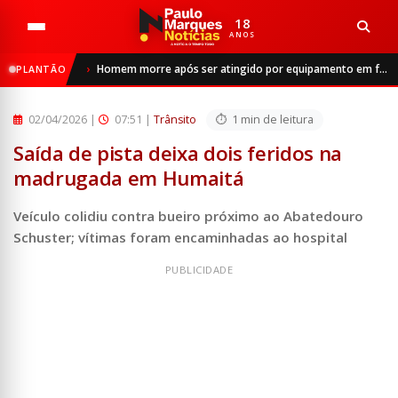
18
ANOS
Início
Trânsito
Homem morre após ser atingido por equipamento em frigorífico de São Luiz Gonzaga
PLANTÃO
Saída de pista deixa dois feridos na madrugada em Humaitá
02/04/2026
|
07:51 |
Trânsito
1 min de leitura
Saída de pista deixa dois feridos na
madrugada em Humaitá
Veículo colidiu contra bueiro próximo ao Abatedouro
Schuster; vítimas foram encaminhadas ao hospital