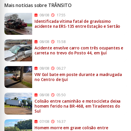
Mais notícias sobre TRÂNSITO
08/08
17:55
Identificada vítima fatal de gravíssimo
acidente na ERS-135 entre Estação e Sertão
08/08
15:58
Acidente envolve carro com três ocupantes e
carreta no trevo do Posto 44, em Ijuí
08/08
06:27
VW Gol bate em poste durante a madrugada
no Centro de Ijuí
08/08
05:50
Colisão entre caminhão e motocicleta deixa
homem ferido na BR-468, em Tiradentes do
Sul
07/08
16:37
Homem morre em grave colisão entre