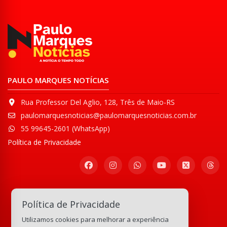
PAULO MARQUES NOTÍCIAS
Rua Professor Del Aglio, 128, Três de Maio-RS
paulomarquesnoticias@paulomarquesnoticias.com.br
55 99645-2601 (WhatsApp)
Política de Privacidade
Participe de nossa
Política de Privacidade
Comunidade WhatsApp
Utilizamos cookies para melhorar a experiência
133.218.986
visitas