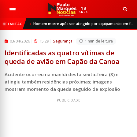
18
ANOS
Início
Segurança
Homem morre após ser atingido por equipamento em frigorífico de São Luiz Gonzaga
PLANTÃO
Identificadas as quatro vítimas de queda de avião em Capã...
03/04/2026
|
15:29 |
Segurança
1 min de leitura
Identificadas as quatro vítimas de
queda de avião em Capão da Canoa
Acidente ocorreu na manhã desta sexta-feira (3) e
atingiu também residências próximas; imagens
mostram momento da queda seguido de explosão