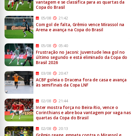
vantagem e se classifica para as quartas da
Copa do Brasil
05/08
21:42
Com gol de falta, Grêmio vence Mirassol na
Arena e avança na Copa do Brasil
05/08
05:40
Frustração no Jaconi: Juventude leva gol no
último segundo e está eliminado da Copa do
Brasil 2026
03/08
20:47
ACBF goleia o Dracena fora de casa e avança
às semifinais da Copa LNF
02/08
21:44
Inter mostra força no Beira-Rio, vence o
Corinthians e abre boa vantagem por vaga nas
quartas da Copa do Brasil
02/08
20:13
Grêmio reage, empata contra o Mirassol e