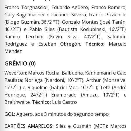
Franco Torgnascioli; Eduardo Agüero, Franco Romero,
Gary Kagelmacher e Facundo Silvera; Franco Pizzichillo
(Diogo Guzmán, 36’/2 ºT), Gonzalo Montes (José Tarán,
40’/2ºT) e Pablo Siles (Bautista Kociubinski, 16’/2ºT);
Ramiro Lecchini (Kevin Silva, 40’/2ºT), Salomón
Rodríguez e Esteban Obregón.
Técnico:
Marcelo
Mendez
GRÊMIO (0)
Weverton; Marcos Rocha, Balbuena, Kannemann e Caio
Paulista; Noriega (Nardoni, 10’/2ºT), Arthur (Monsalve,
17’/2ºT) e Riquelme (Gabriel Mec, 10’/2ºT); Tetê (André
Henrique, 24’/2ºT) Enamorado (Amuzu, 10’/2ºT) e
Braithwaite.
Técnico:
Luís Castro
GOL:
Agüero, aos 3 minutos do segundo tempo
CARTÕES AMARELOS:
Siles e Guzmán (MCT); Marcos