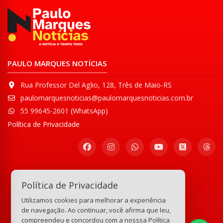
PAULO MARQUES NOTÍCIAS
Rua Professor Del Aglio, 128, Três de Maio-RS
paulomarquesnoticias@paulomarquesnoticias.com.br
55 99645-2601 (WhatsApp)
Política de Privacidade
Participe de nossa
Política de Privacidade
Comunidade WhatsApp
Utilizamos cookies para melhorar a experiência
133.202.968
visitas
de navegação. Ao continuar, você afirma que leu,
compreendeu e concordou com a nosssa
Política