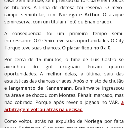
casa. Sem altitude, sem pressão da torcida e sem todos
os titulares. A linha de defesa foi reserva. O meio-
campo semititular, com
Noriega e Arthur
. O ataque
semireserva, com um titular (Tetê ou Enamorado).
A consequência foi um primeiro tempo semi-
interessante. O Grêmio teve suas oportunidades. O City
Torque teve suas chances.
O placar ficou no 0 a 0.
Por cerca de 15 minutos, o time de Luís Castro se
avizinhou do gol uruguaio. Foram quatro
oportunidades. A melhor delas, a última, saiu das
estatísticas das chances criadas. Após o misto de chutão
e
lançamento de Kannemann
, Braithwaite ingressou
na área e se chocou com Montes. Pênalti marcado, mas
não cobrado. Porque após rever a jogada no VAR,
a
arbitragem voltou atrás na decisão
.
Como voltou atrás na expulsão de Noriega por falta