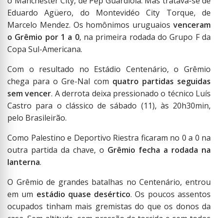
o Manchester City, de Pep Guardiola. Mas tratava-se de
Eduardo Agüero, do Montevidéo City Torque, de
Marcelo Mendez. Os homônimos uruguaios
venceram
o Grêmio por 1 a 0
, na primeira rodada do Grupo F da
Copa Sul-Americana.
Com o resultado no Estádio Centenário, o Grêmio
chega para o Gre-Nal com
quatro partidas seguidas
sem vencer
. A derrota deixa pressionado o técnico Luís
Castro para o clássico de sábado (11), às 20h30min,
pelo Brasileirão.
Como Palestino e Deportivo Riestra ficaram no 0 a 0 na
outra partida da chave, o
Grêmio fecha a rodada na
lanterna
.
O Grêmio de grandes batalhas no Centenário, entrou
em um
estádio quase desértico
. Os poucos assentos
ocupados tinham mais gremistas do que os donos da