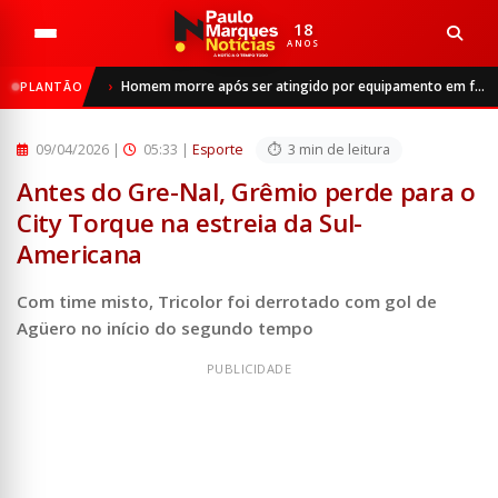
18
ANOS
Início
Esporte
Homem morre após ser atingido por equipamento em frigorífico de São Luiz Gonzaga
PLANTÃO
Antes do Gre-Nal, Grêmio perde para o City Torque na estr...
09/04/2026
|
05:33 |
Esporte
3 min de leitura
Antes do Gre-Nal, Grêmio perde para o
City Torque na estreia da Sul-
Americana
Com time misto, Tricolor foi derrotado com gol de
Agüero no início do segundo tempo