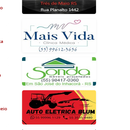
no
xa
a
ueio