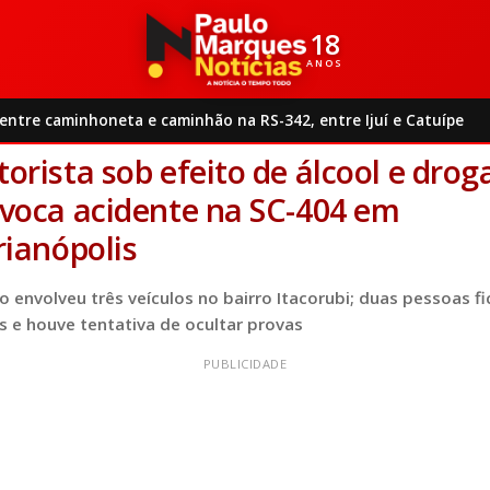
18
ANOS
Trânsito
Motorista sob efeito de álcool e droga provoca acidente n..
ntre caminhoneta e caminhão na RS-342, entre Ijuí e Catuípe
4/2026
|
16:58 |
Trânsito
1 min de leitura
orista sob efeito de álcool e drog
voca acidente na SC-404 em
rianópolis
o envolveu três veículos no bairro Itacorubi; duas pessoas f
s e houve tentativa de ocultar provas