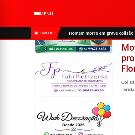
MENU
Início
PLANTÃO
Homem morre em grave colisão e
12/0
Mot
pro
Flo
Colisã
ferida