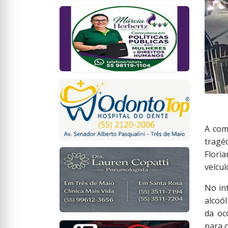
A com
tragé
Flori
veícul
No in
alcoó
da oc
para o