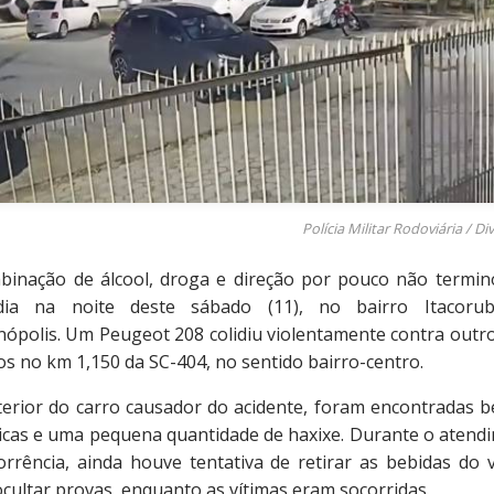
Polícia Militar Rodoviária / D
binação de álcool, droga e direção por pouco não termi
dia na noite deste sábado (11), no bairro Itacoru
anópolis. Um Peugeot 208 colidiu violentamente contra outro
os no km 1,150 da SC-404, no sentido bairro-centro.
terior do carro causador do acidente, foram encontradas b
licas e uma pequena quantidade de haxixe. Durante o atend
orrência, ainda houve tentativa de retirar as bebidas do v
cultar provas, enquanto as vítimas eram socorridas.