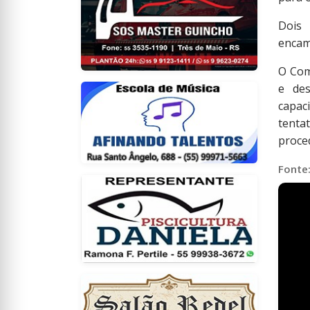
Dois
encam
O Com
e des
capac
tenta
proced
Fonte