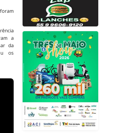
foram
rência
eram a
sar da
zou os