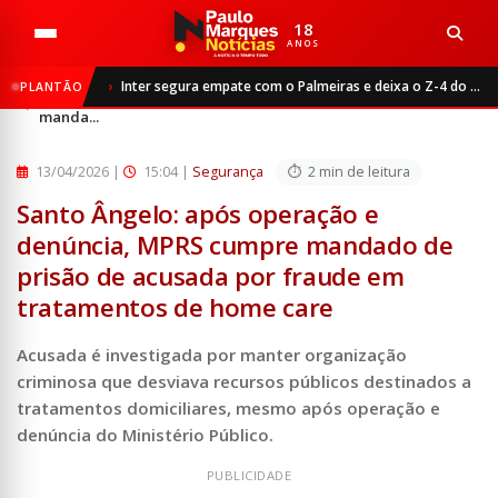
18
ANOS
Início
Segurança
Inter segura empate com o Palmeiras e deixa o Z-4 do Brasileirão
PLANTÃO
Santo Ângelo: após operação e denúncia, MPRS cumpre
manda...
13/04/2026
|
15:04 |
Segurança
2 min de leitura
Santo Ângelo: após operação e
denúncia, MPRS cumpre mandado de
prisão de acusada por fraude em
tratamentos de home care
Acusada é investigada por manter organização
criminosa que desviava recursos públicos destinados a
tratamentos domiciliares, mesmo após operação e
denúncia do Ministério Público.