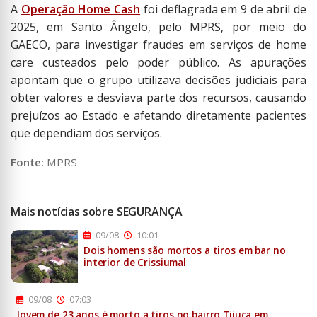
A
Operação Home Cash
foi deflagrada em 9 de abril de
2025, em Santo Ângelo, pelo MPRS, por meio do
GAECO, para investigar fraudes em serviços de home
care custeados pelo poder público. As apurações
apontam que o grupo utilizava decisões judiciais para
obter valores e desviava parte dos recursos, causando
prejuízos ao Estado e afetando diretamente pacientes
que dependiam dos serviços.
Fonte:
MPRS
Mais notícias sobre SEGURANÇA
09/08
10:01
Dois homens são mortos a tiros em bar no
interior de Crissiumal
09/08
07:03
Jovem de 23 anos é morto a tiros no bairro Tijuca em