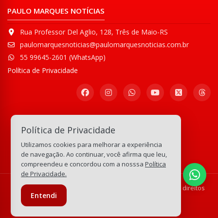
PAULO MARQUES NOTÍCIAS
Rua Professor Del Aglio, 128, Três de Maio-RS
paulomarquesnoticias@paulomarquesnoticias.com.br
55 99645-2601 (WhatsApp)
Política de Privacidade
Participe de nossa
Política de Privacidade
Comunidade WhatsApp
Utilizamos cookies para melhorar a experiência
133.305.218
visitas
de navegação. Ao continuar, você afirma que leu,
compreendeu e concordou com a nosssa
Política
de Privacidade.
© Copyright 2008-2026 Paulo Marques Notícias - Todos os direitos
Entendi
reservados.