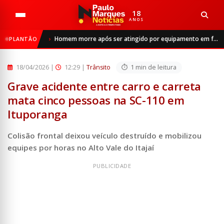
18
ANOS
Início
Trânsito
Homem morre após ser atingido por equipamento em frigorífico de São Luiz Gonzaga
PLANTÃO
Grave acidente entre carro e carreta mata cinco pessoas n...
18/04/2026
|
12:29 |
Trânsito
1 min de leitura
Grave acidente entre carro e carreta
mata cinco pessoas na SC-110 em
Ituporanga
Colisão frontal deixou veículo destruído e mobilizou
equipes por horas no Alto Vale do Itajaí