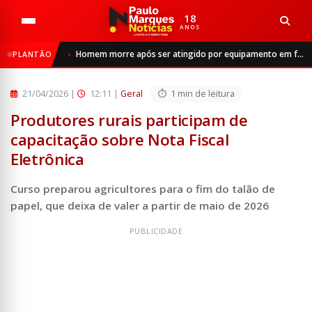
18
ANOS
Início
Geral
Homem morre após ser atingido por equipamento em frigorífico de São Luiz Gonzaga
PLANTÃO
Produtores rurais participam de capacitação sobre Nota Fi...
21/04/2026
|
12:11 |
Geral
1 min de leitura
Produtores rurais participam de
capacitação sobre Nota Fiscal
Eletrônica
Curso preparou agricultores para o fim do talão de
papel, que deixa de valer a partir de maio de 2026