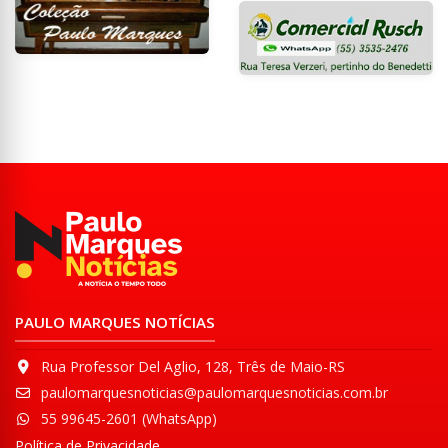
PAULO MARQUES NOTÍCIAS
Rua Professor Del Aglio, 128, Três de Maio-RS
paulomarquesnoticias@paulomarquesnoticias.com.br
55 99645-2601 (WhatsApp)
Política de Privacidade