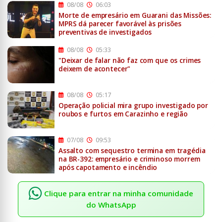
08/08
06:03
Morte de empresário em Guarani das Missões:
MPRS dá parecer favorável às prisões
preventivas de investigados
08/08
05:33
"Deixar de falar não faz com que os crimes
deixem de acontecer"
08/08
05:17
Operação policial mira grupo investigado por
roubos e furtos em Carazinho e região
07/08
09:53
Assalto com sequestro termina em tragédia
na BR-392: empresário e criminoso morrem
após capotamento e incêndio
Clique para entrar na minha comunidade
do WhatsApp