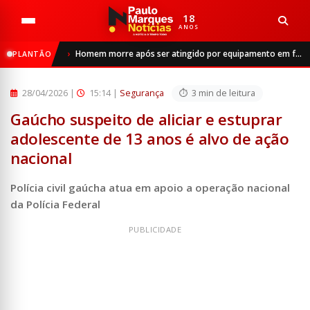
18
ANOS
Início
Segurança
Homem morre após ser atingido por equipamento em frigorífico de São Luiz Gonzaga
PLANTÃO
Gaúcho suspeito de aliciar e estuprar adolescente de 13 a...
28/04/2026
|
15:14 |
Segurança
3 min de leitura
Gaúcho suspeito de aliciar e estuprar
adolescente de 13 anos é alvo de ação
nacional
Polícia civil gaúcha atua em apoio a operação nacional
da Polícia Federal