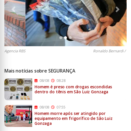
Anterior
Próxi
Ronaldo Bernardi / Agencia RBS
Mais notícias sobre SEGURANÇA
08/08
08:28
Homem é preso com drogas escondidas
dentro do tênis em São Luiz Gonzaga
08/08
07:55
Homem morre após ser atingido por
equipamento em frigorífico de São Luiz
Gonzaga