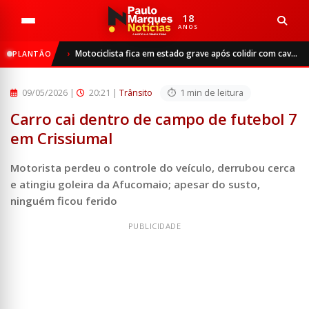
18
ANOS
Início
Trânsito
Motociclista fica em estado grave após colidir com cavalo na ERS-324, em Passo Fundo
PLANTÃO
Carro cai dentro de campo de futebol 7 em Crissiumal
09/05/2026
|
20:21 |
Trânsito
1 min de leitura
Carro cai dentro de campo de futebol 7
em Crissiumal
Motorista perdeu o controle do veículo, derrubou cerca
e atingiu goleira da Afucomaio; apesar do susto,
ninguém ficou ferido