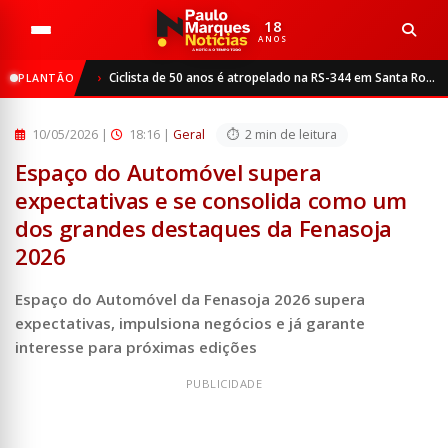
18
ANOS
Início
Geral
Ciclista de 50 anos é atropelado na RS-344 em Santa Rosa
PLANTÃO
Espaço do Automóvel supera expectativas e se consolida co...
10/05/2026
|
18:16 |
Geral
2 min de leitura
Espaço do Automóvel supera
expectativas e se consolida como um
dos grandes destaques da Fenasoja
2026
Espaço do Automóvel da Fenasoja 2026 supera
expectativas, impulsiona negócios e já garante
interesse para próximas edições