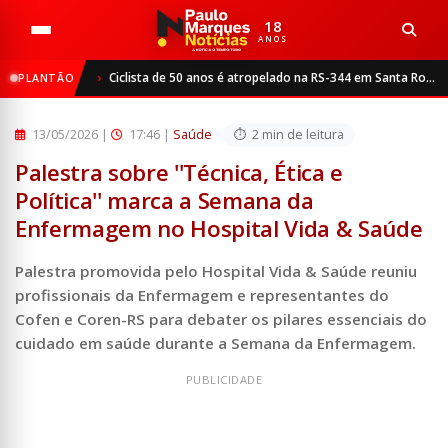
18
ANOS
Início
Saúde
Ciclista de 50 anos é atropelado na RS-344 em Santa Rosa
PLANTÃO
Palestra sobre ''Técnica, Ética e Política'' marca a Sema...
13/05/2026
|
17:46 |
Saúde
2 min de leitura
Palestra sobre ''Técnica, Ética e
Política'' marca a Semana da
Enfermagem no Hospital Vida & Saúde
Palestra promovida pelo Hospital Vida & Saúde reuniu
profissionais da Enfermagem e representantes do
Cofen e Coren-RS para debater os pilares essenciais do
cuidado em saúde durante a Semana da Enfermagem.