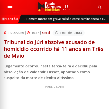
18
ANOS
Início
Geral
Homem morre em grave colisão entre caminhoneta e caminhão na RS-342, entre Ijuí e Catuípe
PLANTÃO
Tribunal do Júri absolve acusado de homicídio ocorrido há...
14/05/2026
|
10:37 |
Geral
1 min de leitura
Tribunal do Júri absolve acusado de
homicídio ocorrido há 11 anos em Três
de Maio
Julgamento ocorreu nesta terça-feira e decidiu pela
absolvição de Valdemir Tusset, apontado como
suspeito da morte de Elenita Altíssimo