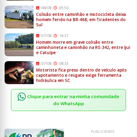
08/08
05:50
Colisão entre caminhão e motocicleta deixa
homem ferido na BR-468, em Tiradentes do
Sul
07/08
16:37
Homem morre em grave colisão entre
caminhoneta e caminhão na RS-342, entre Ijuí
e Catuípe
07/08
08:33
Motorista fica preso dentro de veículo após
capotamento e resgate exige ferramenta
hidráulica em SC
Clique para entrar na minha comunidade
do WhatsApp