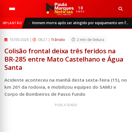
18
ANOS
Início
Trânsito
Homem morre após ser atingido por equipamento em frigorífico de São Luiz Gonzaga
PLANTÃO
Colisão frontal deixa três feridos na BR-285 entre Mato C...
15/05/2026
|
08:27 |
Trânsito
2 min de leitura
Colisão frontal deixa três feridos na
BR-285 entre Mato Castelhano e Água
Santa
Acidente aconteceu na manhã desta sexta-feira (15), no
km 261 da rodovia, e mobilizou equipes do SAMU e
Corpo de Bombeiros de Passo Fundo