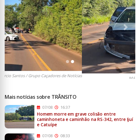
Anterior
Próxi
Márcio Santos / Grupo Caçadores de Notícias
Mais notícias sobre TRÂNSITO
07/08
16:37
Homem morre em grave colisão entre
caminhoneta e caminhão na RS-342, entre Ijuí
e Catuípe
07/08
08:33