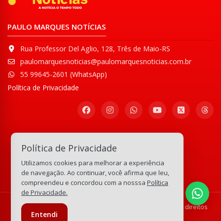
PAULO MARQUES NOTÍCIAS
Rua Professor Del Aglio, 128, Três de Maio-RS
paulomarquesnoticias@paulomarquesnoticias.com.br
55 99645-2601 (WhatsApp)
Política de Privacidade
Participe de nossa
Política de Privacidade
Comunidade WhatsApp
Utilizamos cookies para melhorar a experiência
133.192.789
visitas
de navegação. Ao continuar, você afirma que leu,
compreendeu e concordou com a nosssa
Política
de Privacidade.
© Copyright 2008-2026 Paulo Marques Notícias - Todos os direitos
Entendi
reservados.