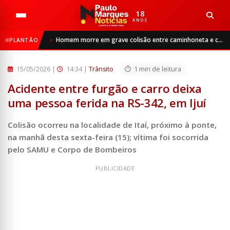
18
ANOS
Início
Trânsito
Homem morre em grave colisão entre caminhoneta e caminhão na RS-342, entre Ijuí e Catuípe
PLANTÃO
Acidente entre furgão e carro deixa uma pessoa ferida na ...
15/05/2026
|
14:34 |
Trânsito
1 min de leitura
Acidente entre furgão e carro deixa
uma pessoa ferida na RS-342, em Ijuí
Colisão ocorreu na localidade de Itaí, próximo à ponte,
na manhã desta sexta-feira (15); vítima foi socorrida
pelo SAMU e Corpo de Bombeiros