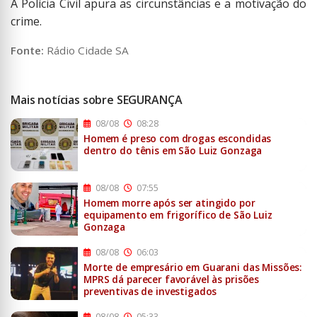
A Polícia Civil apura as circunstâncias e a motivação do
crime.
Fonte:
Rádio Cidade SA
Mais notícias sobre SEGURANÇA
08/08
08:28
Homem é preso com drogas escondidas
dentro do tênis em São Luiz Gonzaga
08/08
07:55
Homem morre após ser atingido por
equipamento em frigorífico de São Luiz
Gonzaga
08/08
06:03
Morte de empresário em Guarani das Missões:
MPRS dá parecer favorável às prisões
preventivas de investigados
08/08
05:33