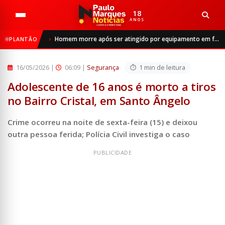
18
ANOS
Início
Segurança
Homem morre após ser atingido por equipamento em frigorífico de São Luiz Gonzaga
PLANTÃO
Adolescente de 16 anos é morto a tiros no Bairro Cristal,...
16/05/2026
|
06:09 |
Segurança
1 min de leitura
Adolescente de 16 anos é morto a tiros
no Bairro Cristal, em Santo Ângelo
Crime ocorreu na noite de sexta-feira (15) e deixou
outra pessoa ferida; Polícia Civil investiga o caso