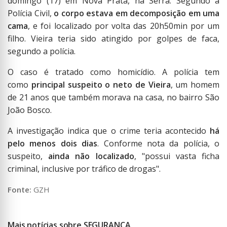
domingo (17) em Nova Prata, na Serra. Segundo a
Polícia Civil,
o corpo estava em decomposição em uma
cama
, e foi localizado por volta das 20h50min por um
filho. Vieira teria sido atingido por golpes de faca,
segundo a polícia.
O caso é tratado como homicídio. A polícia tem
como
principal suspeito o neto de Vieira
, um homem
de 21 anos que também morava na casa, no bairro São
João Bosco.
A investigação indica que o crime teria acontecido
há
pelo menos dois dias
. Conforme nota da polícia, o
suspeito,
ainda não localizado
, "possui vasta ficha
criminal, inclusive por tráfico de drogas".
Fonte:
GZH
Mais notícias sobre SEGURANÇA