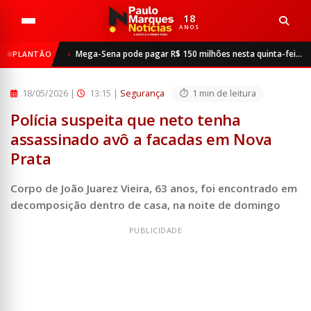
18
ANOS
Início
Segurança
Mega-Sena pode pagar R$ 150 milhões nesta quinta-feira; veja como apostar
PLANTÃO
Polícia suspeita que neto tenha assassinado avô a facadas...
18/05/2026
|
13:15 |
Segurança
1 min de leitura
Polícia suspeita que neto tenha
assassinado avô a facadas em Nova
Prata
Corpo de João Juarez Vieira, 63 anos, foi encontrado em
decomposição dentro de casa, na noite de domingo