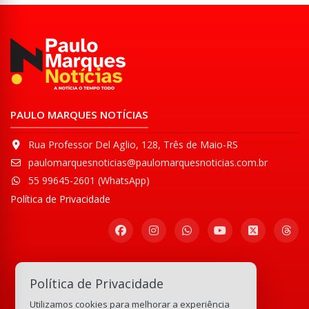
PAULO MARQUES NOTÍCIAS
Rua Professor Del Aglio, 128, Três de Maio-RS
paulomarquesnoticias@paulomarquesnoticias.com.br
55 99645-2601 (WhatsApp)
Política de Privacidade
Participe de nossa
Política de Privacidade
Comunidade WhatsApp
Utilizamos cookies para melhorar a experiência
133.150.279
visitas