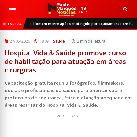
18
ANOS
Início
Saúde
Homem morre após ser atingido por equipamento em frigorífico de São Luiz Gonzaga
PLANTÃO
Hospital Vida & Saúde promove curso de habilitação para a...
27/05/2026
|
18:09 |
Saúde
2 min de leitura
Hospital Vida & Saúde promove curso
de habilitação para atuação em áreas
cirúrgicas
Capacitação gratuita reuniu fotógrafos, filmmakers,
doulas e profissionais da saúde para orientar sobre
protocolos de segurança, ética e atuação adequada em
áreas restritas do Hospital Vida & Saúde.