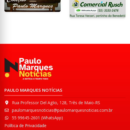
PAULO MARQUES NOTÍCIAS
Rua Professor Del Aglio, 128, Três de Maio-RS
paulomarquesnoticias@paulomarquesnoticias.com.br
55 99645-2601 (WhatsApp)
Política de Privacidade