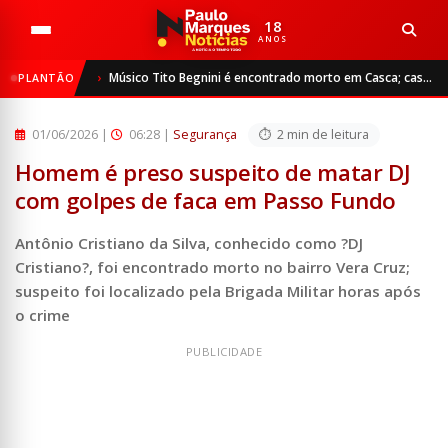
18
ANOS
Início
Segurança
Músico Tito Begnini é encontrado morto em Casca; caso é investigado como homicídio
PLANTÃO
Homem é preso suspeito de matar DJ com golpes de faca em ...
01/06/2026
|
06:28 |
Segurança
2 min de leitura
Homem é preso suspeito de matar DJ
com golpes de faca em Passo Fundo
Antônio Cristiano da Silva, conhecido como ?DJ
Cristiano?, foi encontrado morto no bairro Vera Cruz;
suspeito foi localizado pela Brigada Militar horas após
o crime