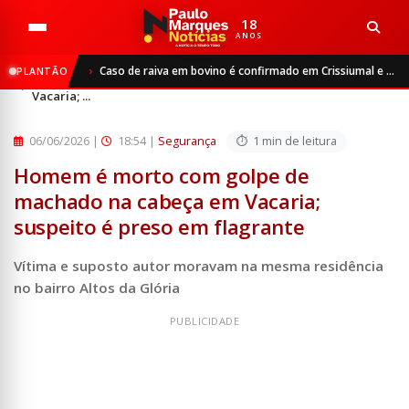
18
ANOS
Início
Segurança
Caso de raiva em bovino é confirmado em Crissiumal e autoridades reforçam vacinação do rebanho
PLANTÃO
Homem é morto com golpe de machado na cabeça em
Vacaria; ...
06/06/2026
|
18:54 |
Segurança
1 min de leitura
Homem é morto com golpe de
machado na cabeça em Vacaria;
suspeito é preso em flagrante
Vítima e suposto autor moravam na mesma residência
no bairro Altos da Glória