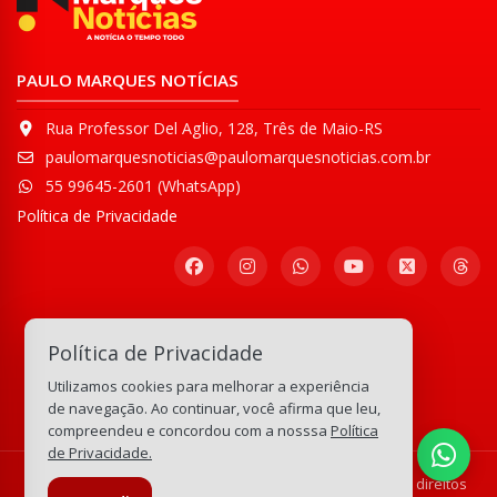
PAULO MARQUES NOTÍCIAS
Rua Professor Del Aglio, 128, Três de Maio-RS
paulomarquesnoticias@paulomarquesnoticias.com.br
55 99645-2601 (WhatsApp)
Política de Privacidade
Participe de nossa
Política de Privacidade
Comunidade WhatsApp
Utilizamos cookies para melhorar a experiência
133.153.482
visitas
de navegação. Ao continuar, você afirma que leu,
compreendeu e concordou com a nosssa
Política
de Privacidade.
© Copyright 2008-2026 Paulo Marques Notícias - Todos os direitos