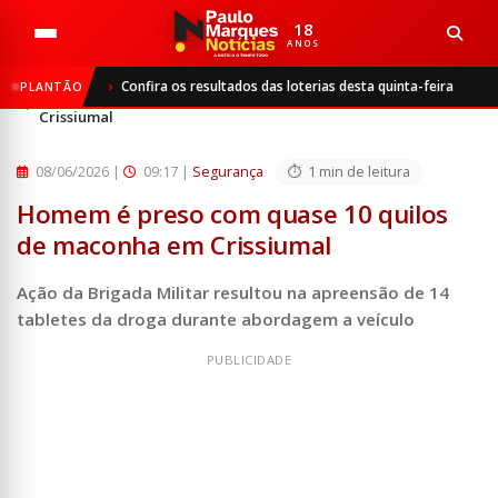
18
ANOS
Início
Segurança
Confira os resultados das loterias desta quinta-feira
PLANTÃO
Homem é preso com quase 10 quilos de maconha em
Crissiumal
08/06/2026
|
09:17 |
Segurança
1 min de leitura
Homem é preso com quase 10 quilos
de maconha em Crissiumal
Ação da Brigada Militar resultou na apreensão de 14
tabletes da droga durante abordagem a veículo