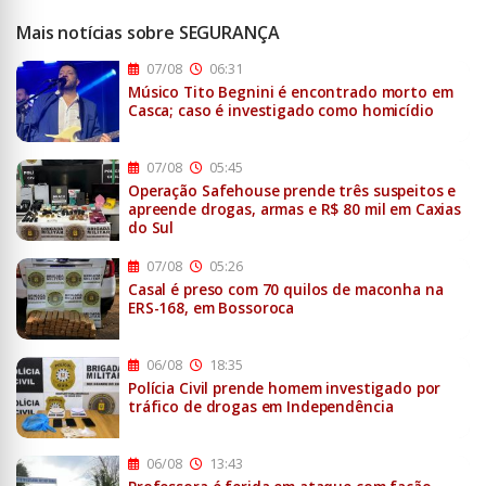
Mais notícias sobre SEGURANÇA
07/08
06:31
Músico Tito Begnini é encontrado morto em
Casca; caso é investigado como homicídio
07/08
05:45
Operação Safehouse prende três suspeitos e
apreende drogas, armas e R$ 80 mil em Caxias
do Sul
07/08
05:26
Casal é preso com 70 quilos de maconha na
ERS-168, em Bossoroca
06/08
18:35
Polícia Civil prende homem investigado por
tráfico de drogas em Independência
06/08
13:43