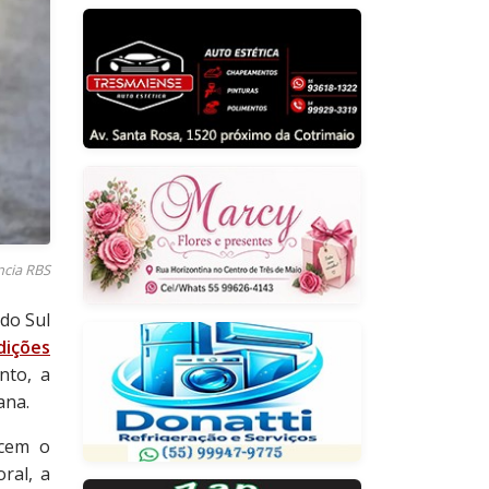
ncia RBS
do Sul
dições
nto, a
ana.
cem o
ral, a