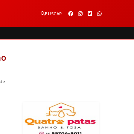
BUSCAR
ao
nde