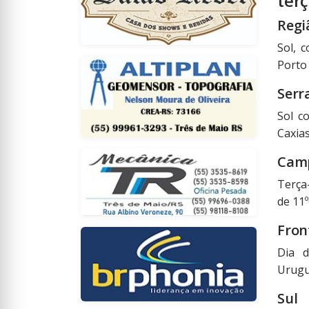
terç
Regi
Sol, 
Porto 
Serr
Sol c
Caxias
Cam
Terça
de 11º
Fron
Dia 
Urugua
Sul