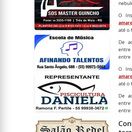
nebul
O Ins
amare
até o 
De ac
ent
entre
O Ins
amare
até o 
De ac
ent
entre
Con