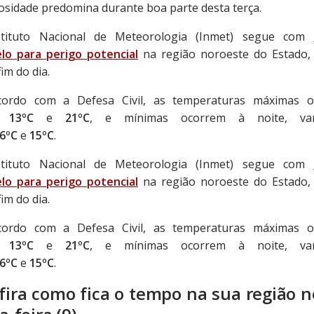
osidade predomina durante boa parte desta terça.
tituto Nacional de Meteorologia (Inmet) segue com
lo para perigo potencial
na região noroeste do Estado, 
fim do dia.
ordo com a Defesa Civil, as temperaturas máximas o
re
13ºC
e
21ºC
, e mínimas ocorrem à noite, var
6ºC
e
15ºC
.
tituto Nacional de Meteorologia (Inmet) segue com
lo para perigo potencial
na região noroeste do Estado, 
fim do dia.
ordo com a Defesa Civil, as temperaturas máximas o
re
13ºC
e
21ºC
, e mínimas ocorrem à noite, var
6ºC
e
15ºC
.
fira como fica o tempo na sua região n