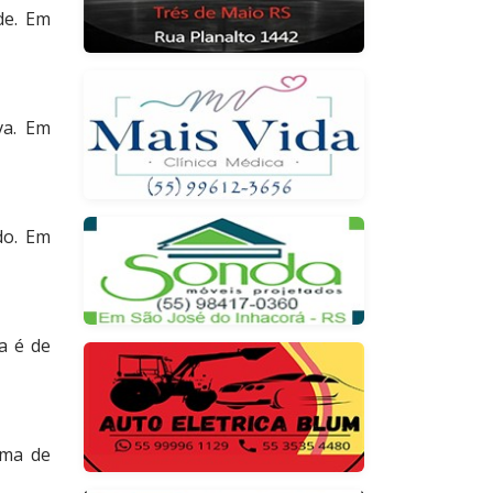
de. Em
va. Em
do. Em
a é de
ima de