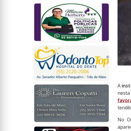
A
ins
nesta
favor
tendê
No O
apare