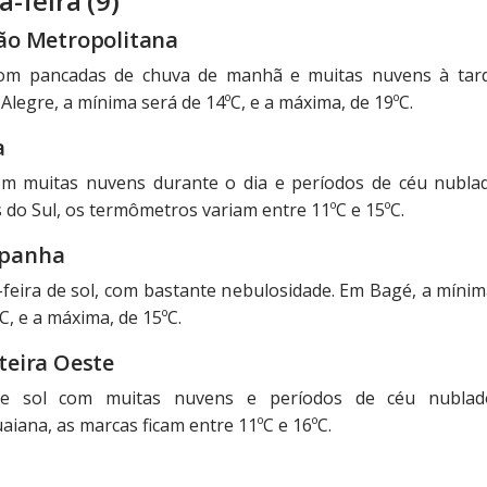
a-feira (9)
ão Metropolitana
com pancadas de chuva de manhã e muitas nuvens à tar
Alegre, a mínima será de 14ºC, e a máxima, de 19ºC.
a
om muitas nuvens durante o dia e períodos de céu nubla
 do Sul, os termômetros variam entre 11ºC e 15ºC.
panha
-feira de sol, com bastante nebulosidade. Em Bagé, a mínim
C, e a máxima, de 15ºC.
teira Oeste
de sol com muitas nuvens e períodos de céu nublad
iana, as marcas ficam entre 11ºC e 16ºC.