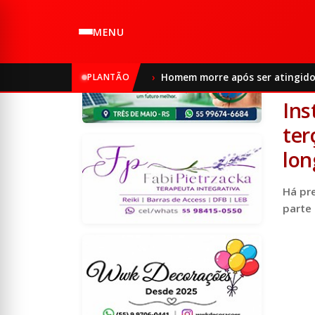
MENU
Início
PLANTÃO
Homem morre após ser atingido
09/0
Ins
ter
lon
Há pr
parte