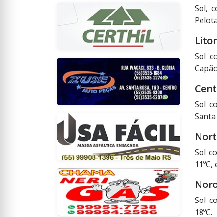
Sol, 
Pelota
Lito
Sol c
Capão 
Cent
Sol c
Santa
Nort
Sol c
11ºC, 
Noro
Sol c
18ºC.