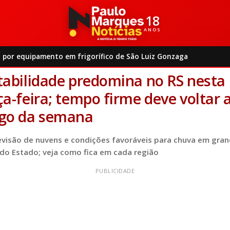
18
ANOS
Clima
Instabilidade predomina no RS nesta terça-feira; tempo fi...
 por equipamento em frigorífico de São Luiz Gonzaga
6/2026
|
05:21 |
Clima
2 min de leitura
tabilidade predomina no RS nesta
ça-feira; tempo firme deve voltar 
go da semana
evisão de nuvens e condições favoráveis para chuva em gra
 do Estado; veja como fica em cada região