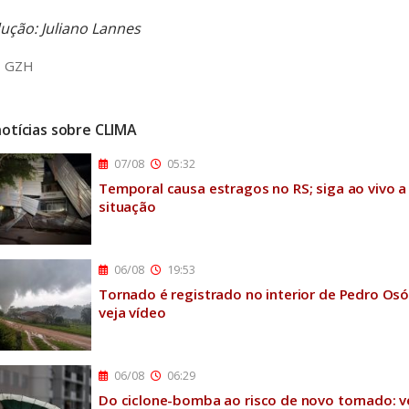
ução: Juliano Lannes
:
GZH
notícias sobre CLIMA
07/08
05:32
Temporal causa estragos no RS; siga ao vivo a
situação
06/08
19:53
Tornado é registrado no interior de Pedro Osó
veja vídeo
06/08
06:29
Do ciclone-bomba ao risco de novo tornado: v