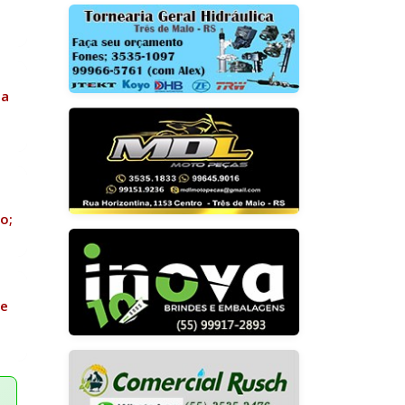
da
o;
te