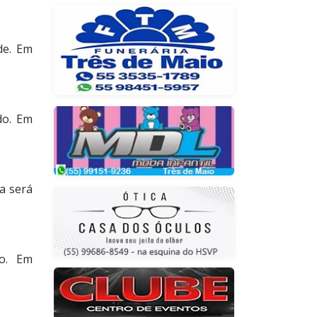
de. Em
do. Em
a será
o. Em