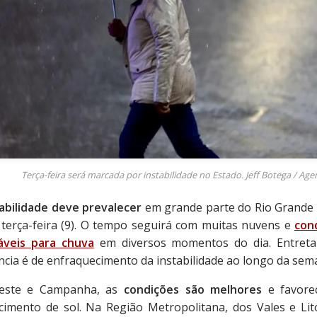
Terça-feira será marcada por instabilidade no Estado. Jeff Botega / Age
tabilidade deve prevalecer
em grande parte do Rio Grande 
 terça-feira (9). O tempo seguirá com muitas nuvens e
con
áveis para chuva
em diversos momentos do dia. Entreta
ncia é de enfraquecimento da instabilidade ao longo da sem
este e Campanha, as
condições são melhores
e favore
cimento de sol. Na Região Metropolitana, dos Vales e Lito