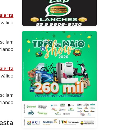
alerta
válido
scilam
iando
alerta
válido
scilam
iando
esta