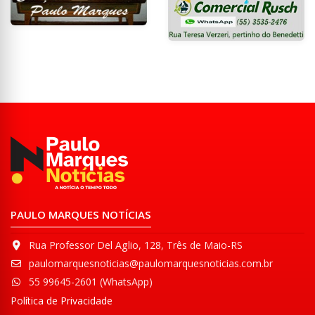
PAULO MARQUES NOTÍCIAS
Rua Professor Del Aglio, 128, Três de Maio-RS
paulomarquesnoticias@paulomarquesnoticias.com.br
55 99645-2601 (WhatsApp)
Política de Privacidade