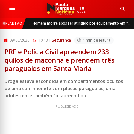
18
ANOS
Início
Segurança
Homem morre após ser atingido por equipamento em frigorífico de São Luiz Gonzaga
PLANTÃO
PRF e Polícia Civil apreendem 233 quilos de maconha e pre...
09/06/2026
|
10:43 |
Segurança
1 min de leitura
PRF e Polícia Civil apreendem 233
quilos de maconha e prendem três
paraguaios em Santa Maria
Droga estava escondida em compartimentos ocultos
de uma caminhonete com placas paraguaias; uma
adolescente também foi apreendida