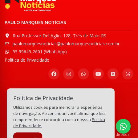
PAULO MARQUES NOTÍCIAS
Rua Professor Del Aglio, 128, Três de Maio-RS
paulomarquesnoticias@paulomarquesnoticias.com.br
55 99645-2601 (WhatsApp)
Política de Privacidade
Participe de nossa
Política de Privacidade
Comunidade WhatsApp
Utilizamos cookies para melhorar a experiência
133.165.096
visitas
de navegação. Ao continuar, você afirma que leu,
compreendeu e concordou com a nosssa
Política
de Privacidade.
© Copyright 2008-2026 Paulo Marques Notícias - Todos os direitos