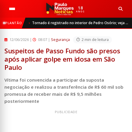
18
ANOS
Início
Segurança
Tornado é registrado no interior de Pedro Osório; veja vídeo
PLANTÃO
Suspeitos de Passo Fundo são presos após aplicar golpe em...
12/06/2026
|
08:07 |
Segurança
2 min de leitura
Suspeitos de Passo Fundo são presos
após aplicar golpe em idosa em São
Paulo
Vítima foi convencida a participar da suposta
negociação e realizou a transferência de R$ 60 mil sob
promessa de receber mais de R$ 9,5 milhões
posteriormente