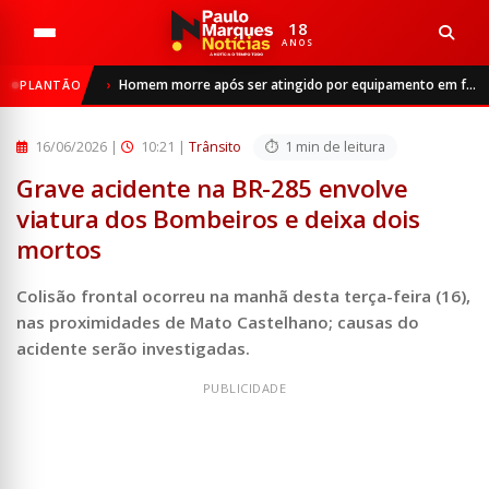
18
ANOS
Início
Trânsito
Homem morre após ser atingido por equipamento em frigorífico de São Luiz Gonzaga
PLANTÃO
Grave acidente na BR-285 envolve viatura dos Bombeiros e ...
16/06/2026
|
10:21 |
Trânsito
1 min de leitura
Grave acidente na BR-285 envolve
viatura dos Bombeiros e deixa dois
mortos
Colisão frontal ocorreu na manhã desta terça-feira (16),
nas proximidades de Mato Castelhano; causas do
acidente serão investigadas.