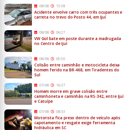
08/08
15:58
Acidente envolve carro com três ocupantes e
carreta no trevo do Posto 44, em Ijuí
08/08
06:27
VW Gol bate em poste durante a madrugada
no Centro de Ijuí
08/08
05:50
Colisão entre caminhão e motocicleta deixa
homem ferido na BR-468, em Tiradentes do
Sul
07/08
16:37
Homem morre em grave colisão entre
caminhoneta e caminhão na RS-342, entre Ijuí
e Catuípe
07/08
08:33
Motorista fica preso dentro de veículo após
capotamento e resgate exige ferramenta
hidráulica em SC