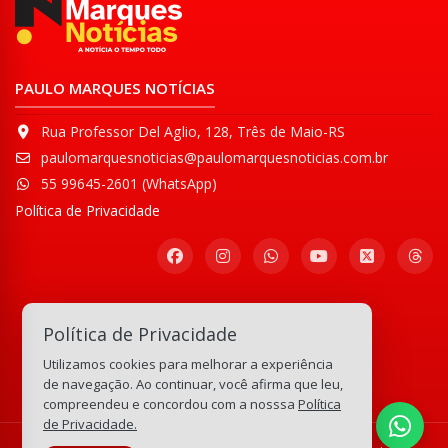
PAULO MARQUES NOTÍCIAS
Rua Professor Del Aglio, 128, Três de Maio-RS
paulomarquesnoticias@paulomarquesnoticias.com.br
55 99645-2601 (WhatsApp)
Política de Privacidade
Participe de nossa
Política de Privacidade
Comunidade WhatsApp
Utilizamos cookies para melhorar a experiência
133.216.516
visitas
de navegação. Ao continuar, você afirma que leu,
compreendeu e concordou com a nosssa
Política
de Privacidade.