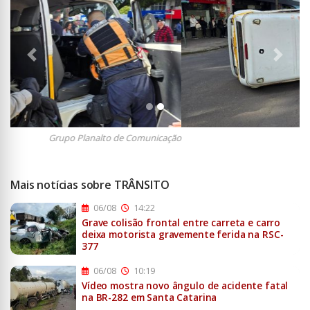
Anterior
Próxi
Grupo Planalto de Comunicação
Mais notícias sobre TRÂNSITO
06/08
14:22
Grave colisão frontal entre carreta e carro
deixa motorista gravemente ferida na RSC-
377
06/08
10:19
Vídeo mostra novo ângulo de acidente fatal
na BR-282 em Santa Catarina