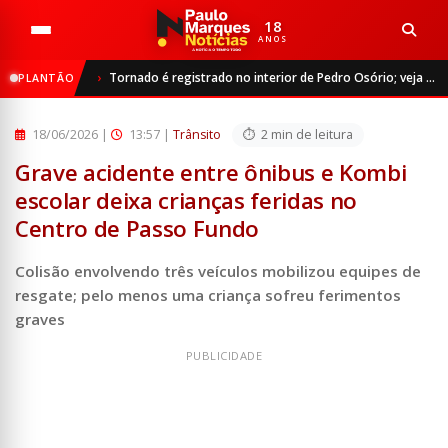
18
ANOS
Início
Trânsito
Tornado é registrado no interior de Pedro Osório; veja vídeo
PLANTÃO
Grave acidente entre ônibus e Kombi escolar deixa criança...
18/06/2026
|
13:57 |
Trânsito
2 min de leitura
Grave acidente entre ônibus e Kombi
escolar deixa crianças feridas no
Centro de Passo Fundo
Colisão envolvendo três veículos mobilizou equipes de
resgate; pelo menos uma criança sofreu ferimentos
graves