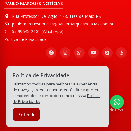
PAULO MARQUES NOTÍCIAS
Rua Professor Del Aglio, 128, Três de Maio-RS
paulomarquesnoticias@paulomarquesnoticias.com.br
55 99645-2601 (WhatsApp)
Política de Privacidade
Participe de nossa
Política de Privacidade
Comunidade WhatsApp
Utilizamos cookies para melhorar a experiência
133.163.680
visitas
de navegação. Ao continuar, você afirma que leu,
compreendeu e concordou com a nosssa
Política
de Privacidade.
© Copyright 2008-2026 Paulo Marques Notícias - Todos os direitos
Entendi
reservados.