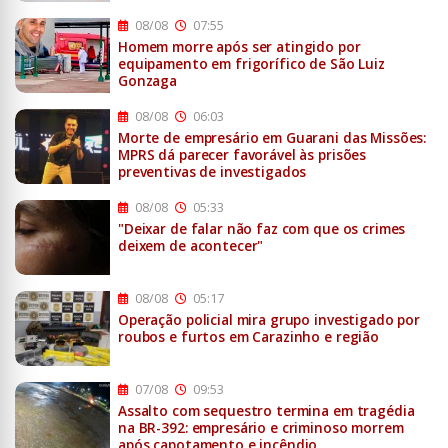
08/08
07:55
Homem morre após ser atingido por
equipamento em frigorífico de São Luiz
Gonzaga
08/08
06:03
Morte de empresário em Guarani das Missões:
MPRS dá parecer favorável às prisões
preventivas de investigados
08/08
05:33
"Deixar de falar não faz com que os crimes
deixem de acontecer"
08/08
05:17
Operação policial mira grupo investigado por
roubos e furtos em Carazinho e região
07/08
09:53
Assalto com sequestro termina em tragédia
na BR-392: empresário e criminoso morrem
após capotamento e incêndio