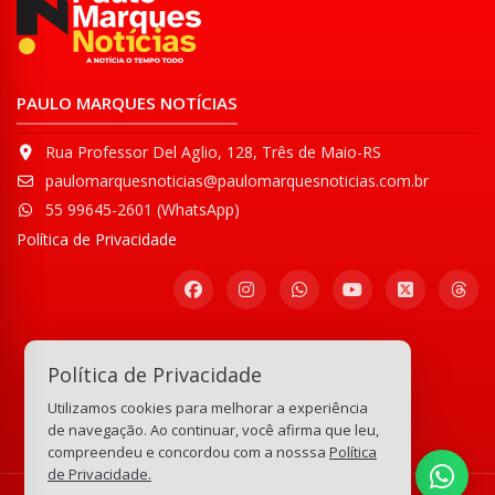
PAULO MARQUES NOTÍCIAS
Rua Professor Del Aglio, 128, Três de Maio-RS
paulomarquesnoticias@paulomarquesnoticias.com.br
55 99645-2601 (WhatsApp)
Política de Privacidade
Participe de nossa
Política de Privacidade
Comunidade WhatsApp
Utilizamos cookies para melhorar a experiência
133.215.640
visitas
de navegação. Ao continuar, você afirma que leu,
compreendeu e concordou com a nosssa
Política
de Privacidade.