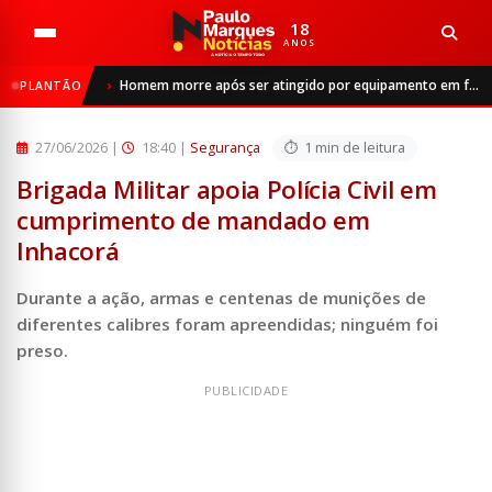
18
ANOS
Início
Segurança
Homem morre após ser atingido por equipamento em frigorífico de São Luiz Gonzaga
PLANTÃO
Brigada Militar apoia Polícia Civil em cumprimento de man...
27/06/2026
|
18:40 |
Segurança
1 min de leitura
Brigada Militar apoia Polícia Civil em
cumprimento de mandado em
Inhacorá
Durante a ação, armas e centenas de munições de
diferentes calibres foram apreendidas; ninguém foi
preso.