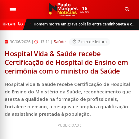
18
ANOS
Início
Saúde
Homem morre em grave colisão entre caminhoneta e caminhão na RS-342, entre Ijuí e Catuípe
PLANTÃO
Hospital Vida & Saúde recebe Certificação de Hospital de ...
30/06/2026
|
13:11 |
Saúde
2 min de leitura
Hospital Vida & Saúde recebe
Certificação de Hospital de Ensino em
cerimônia com o ministro da Saúde
Hospital Vida & Saúde recebe Certificação de Hospital
de Ensino do Ministério da Saúde, reconhecimento que
atesta a qualidade na formação de profissionais,
fortalece o ensino, a pesquisa e amplia a qualificação
da assistência prestada à população.