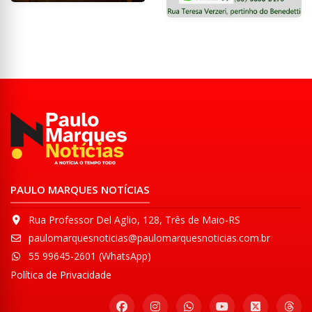
PAULO MARQUES NOTÍCIAS
Rua Professor Del Aglio, 128, Três de Maio-RS
paulomarquesnoticias@paulomarquesnoticias.com.br
55 99645-2601 (WhatsApp)
Política de Privacidade