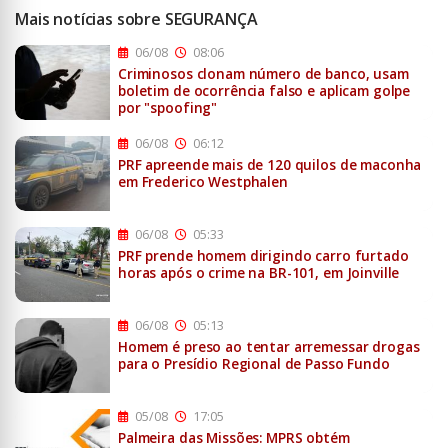
Mais notícias sobre SEGURANÇA
06/08
08:06
Criminosos clonam número de banco, usam
boletim de ocorrência falso e aplicam golpe
por "spoofing"
06/08
06:12
PRF apreende mais de 120 quilos de maconha
em Frederico Westphalen
06/08
05:33
PRF prende homem dirigindo carro furtado
horas após o crime na BR-101, em Joinville
06/08
05:13
Homem é preso ao tentar arremessar drogas
para o Presídio Regional de Passo Fundo
05/08
17:05
Palmeira das Missões: MPRS obtém