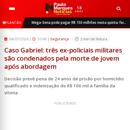
18
ANOS
Início
Segurança
Mega-Sena pode pagar R$ 150 milhões nesta quinta-feira; veja como apostar
PLANTÃO
Caso Gabriel: três ex-policiais militares são condenados ...
04/07/2026
|
07:49 |
Segurança
2 min de leitura
Caso Gabriel: três ex-policiais militares
são condenados pela morte de jovem
após abordagem
Decisão prevê pena de 24 anos de prisão por homicídio
qualificado e indenização de R$ 100 mil à família da
vítima