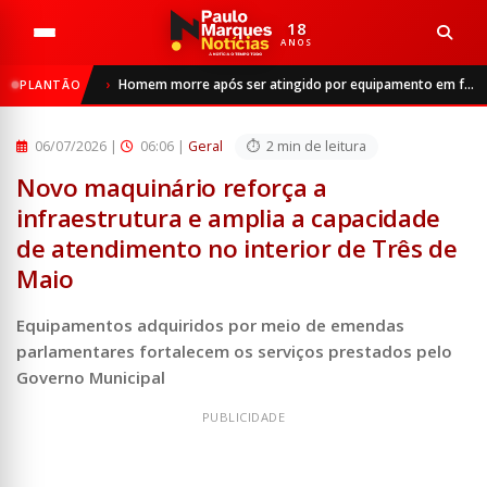
18
ANOS
Início
Geral
Homem morre após ser atingido por equipamento em frigorífico de São Luiz Gonzaga
PLANTÃO
Novo maquinário reforça a infraestrutura e amplia a capac...
06/07/2026
|
06:06 |
Geral
2 min de leitura
Novo maquinário reforça a
infraestrutura e amplia a capacidade
de atendimento no interior de Três de
Maio
Equipamentos adquiridos por meio de emendas
parlamentares fortalecem os serviços prestados pelo
Governo Municipal