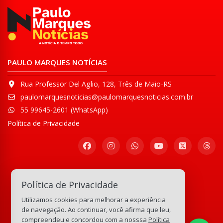
PAULO MARQUES NOTÍCIAS
Rua Professor Del Aglio, 128, Três de Maio-RS
paulomarquesnoticias@paulomarquesnoticias.com.br
55 99645-2601 (WhatsApp)
Política de Privacidade
Participe de nossa
Política de Privacidade
Comunidade WhatsApp
Utilizamos cookies para melhorar a experiência
133.134.805
visitas
de navegação. Ao continuar, você afirma que leu,
compreendeu e concordou com a nosssa
Política