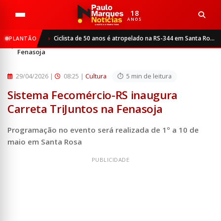
18
ANOS
Início
Cultura
Ciclista de 50 anos é atropelado na RS-344 em Santa Rosa
PLANTÃO
Sistema Fecomércio-RS inaugura Carreta TriJuntos na
Fenasoja
29/04/2026
|
08:25 |
Cultura
5 min de leitura
Sistema Fecomércio-RS inaugura
Carreta TriJuntos na Fenasoja
Programação no evento será realizada de 1º a 10 de
maio em Santa Rosa