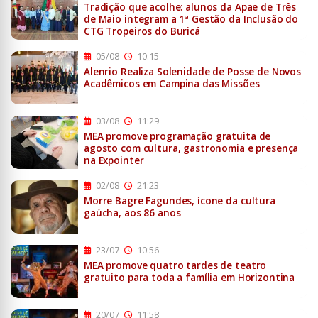
Tradição que acolhe: alunos da Apae de Três
de Maio integram a 1ª Gestão da Inclusão do
CTG Tropeiros do Buricá
05/08
10:15
Alenrio Realiza Solenidade de Posse de Novos
Acadêmicos em Campina das Missões
03/08
11:29
MEA promove programação gratuita de
agosto com cultura, gastronomia e presença
na Expointer
02/08
21:23
Morre Bagre Fagundes, ícone da cultura
gaúcha, aos 86 anos
23/07
10:56
MEA promove quatro tardes de teatro
gratuito para toda a família em Horizontina
20/07
11:58