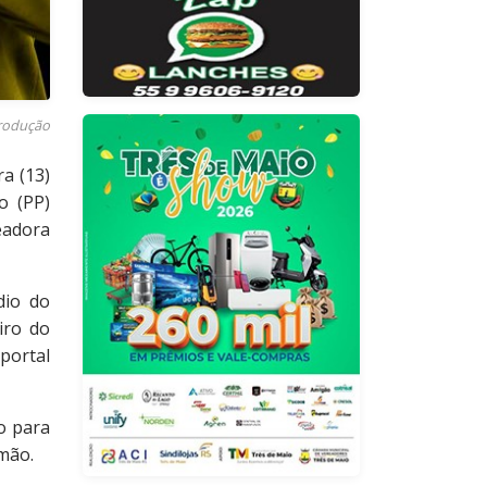
rodução
a (13)
o (PP)
eadora
dio do
iro do
portal
o para
 mão.