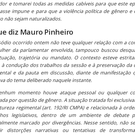
dor e tomarei todas as medidas cabíveis para que este ep
asse impune e para que a violência política de gênero e 
co não sejam naturalizados.
ue diz Mauro Pinheiro
sódio ocorrido ontem não teve qualquer relação com a co
lher da parlamentar envolvida, tampouco buscou desqual
tuação, trajetória ou mandato. O contexto esteve estrit
o à condução dos trabalhos da sessão e à preservação da
ental e da pauta em discussão, diante de manifestação 
ava do tema deliberado naquele instante.
enhum momento houve ataque pessoal ou qualquer co
ada por questão de gênero. A situação tratada foi exclusiv
tureza regimental (art. 192/RI CMPA) e relacionada à ord
lhos legislativos, dentro de um ambiente de debate po
almente marcado por divergências. Nesse sentido, não s
ir distorções narrativas ou tentativas de transfor