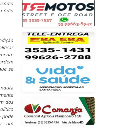
isódio
o ódio
ndição
ificar
amente
 ordem
que se
nduta
amente
em dos
lítico
e pode
mar um