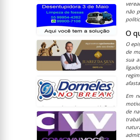
verea
não p
políti
O q
O epi
de mu
sua a
ligad
regim
afast
Em n
motiv
de na
traba
natur
admit