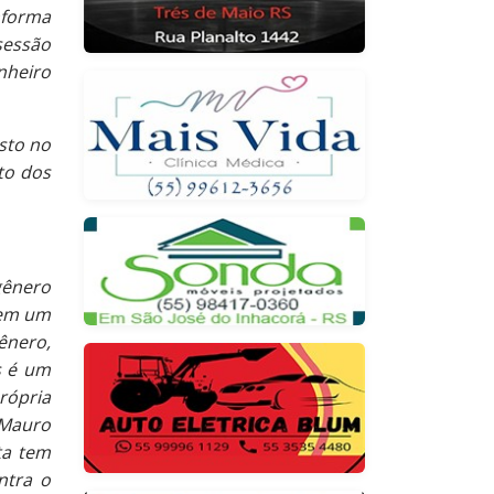
nforma
sessão
inheiro
sto no
to dos
gênero
 em um
ênero,
s é um
ópria
 Mauro
ta tem
ntra o