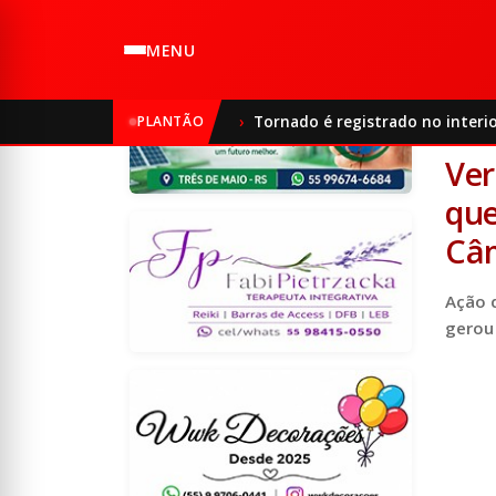
MENU
Início
PLANTÃO
Tornado é registrado no interio
14/0
Ver
que
Câm
Ação d
gerou