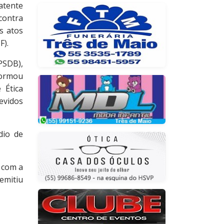
atente
contra
s atos
F).
PSDB),
formou
 Ética
vidos
dio de
 com a
emitiu