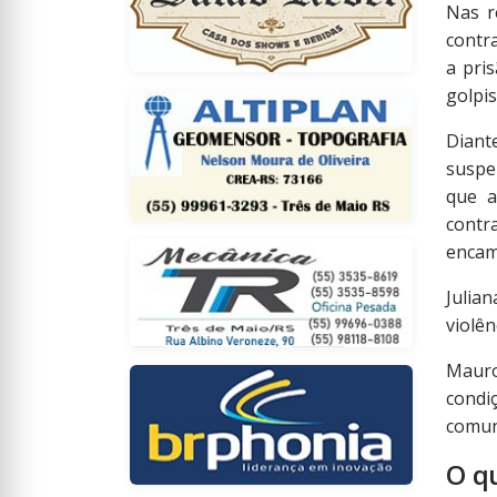
Nas r
contr
a pri
golpis
Diant
suspe
que a
cont
encam
Julia
violên
Mauro
condi
comun
O q