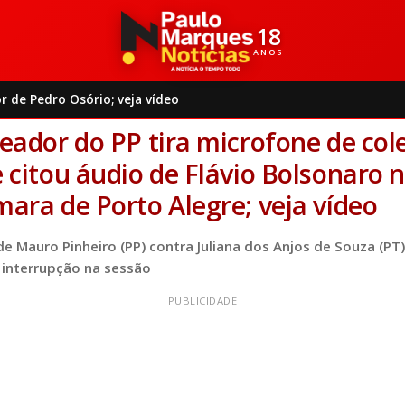
18
ANOS
Política
Vereador do PP tira microfone de colega que citou áudio d..
r de Pedro Osório; veja vídeo
5/2026
|
16:35 |
Política
6 min de leitura
eador do PP tira microfone de col
 citou áudio de Flávio Bolsonaro 
ara de Porto Alegre; veja vídeo
e Mauro Pinheiro (PP) contra Juliana dos Anjos de Souza (PT)
 interrupção na sessão