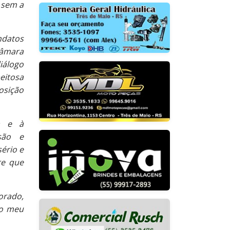
 sem a
ndatos
Câmara
álogo
eitosa
osição
a e à
são e
sério e
re que
orado,
do meu