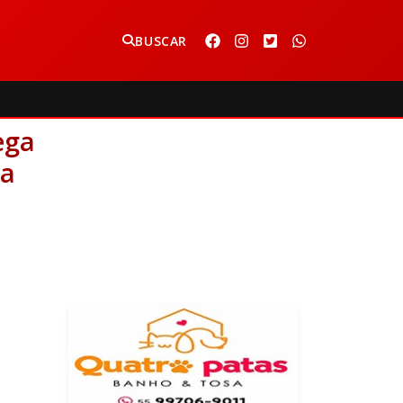
BUSCAR
.
ega
na