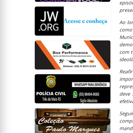
episó
prese
Ao lo
como 
Muni
democ
com t
ideoló
Reaf
impo
repres
deve 
efeti
Segui
compr
manda