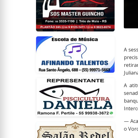
A ses
preci
retir
Julian
A ati
senad
banqu
Interc
— Aca
o Vorc