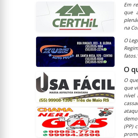
Em re
que a
plenár
na Co
O Leg
Regim
fatos.
O q
O que
que v
nível
cassa
ataq
democ
(PP) 
promo