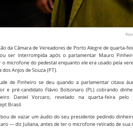
Rep
são da Câmara de Vereadores de Porto Alegre de quarta-feir
sou ser interrompida após o parlamentar Mauro Pinheir
ar o microfone do pedestal enquanto ele era usado pela ver
a dos Anjos de Souza (PT).
tude de Pinheiro se deu quando a parlamentar citava áu
or e pré-candidato Flávio Bolsonaro (PL) cobrando dinhe
eiro Daniel Vorcaro, revelado na quarta-feira pelo 
ept Brasil.
bou de vazar um áudio do seu presidente pedindo dinheir
aro — diz Juliana, antes de ter o microfone retirado de sua