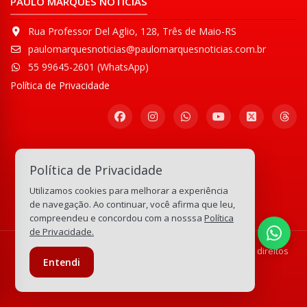
PAULO MARQUES NOTÍCIAS
Rua Professor Del Aglio, 128, Três de Maio-RS
paulomarquesnoticias@paulomarquesnoticias.com.br
55 99645-2601 (WhatsApp)
Política de Privacidade
Participe de nossa
Política de Privacidade
Comunidade WhatsApp
Utilizamos cookies para melhorar a experiência
133.195.219
visitas
de navegação. Ao continuar, você afirma que leu,
compreendeu e concordou com a nosssa
Política
de Privacidade.
© Copyright 2008-2026 Paulo Marques Notícias - Todos os direitos
Entendi
reservados.