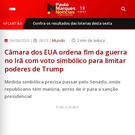
18
ANOS
Início
Mundo
Confira os resultados das loterias desta sexta
PLANTÃO
Câmara dos EUA ordena fim da guerra no Irã com voto simbó...
04/06/2026
|
06:23 |
Mundo
2 min de leitura
Câmara dos EUA ordena fim da guerra
no Irã com voto simbólico para limitar
poderes de Trump
Medida simbólica precisa passar pelo Senado, onde
republicano tem maioria, antes de ir para a sanção
presidencial