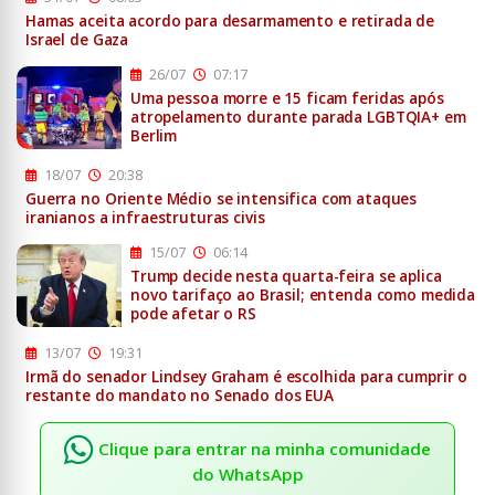
Hamas aceita acordo para desarmamento e retirada de
Israel de Gaza
26/07
07:17
Uma pessoa morre e 15 ficam feridas após
atropelamento durante parada LGBTQIA+ em
Berlim
18/07
20:38
Guerra no Oriente Médio se intensifica com ataques
iranianos a infraestruturas civis
15/07
06:14
Trump decide nesta quarta-feira se aplica
novo tarifaço ao Brasil; entenda como medida
pode afetar o RS
13/07
19:31
Irmã do senador Lindsey Graham é escolhida para cumprir o
restante do mandato no Senado dos EUA
Clique para entrar na minha comunidade
do WhatsApp