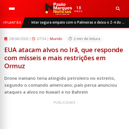
18
ANOS
Início
Mundo
Inter segura empate com o Palmeiras e deixa o Z-4 do Brasileirão
PLANTÃO
EUA atacam alvos no Irã, que responde com mísseis e mais ...
28/06/2026
|
07:54 |
Mundo
2 min de leitura
EUA atacam alvos no Irã, que responde
com mísseis e mais restrições em
Ormuz
Drone iraniano teria atingido petroleiro no estreito,
segundo o comando americano; país persa anunciou
ataques a alvos no Kuwait e no Bahrein