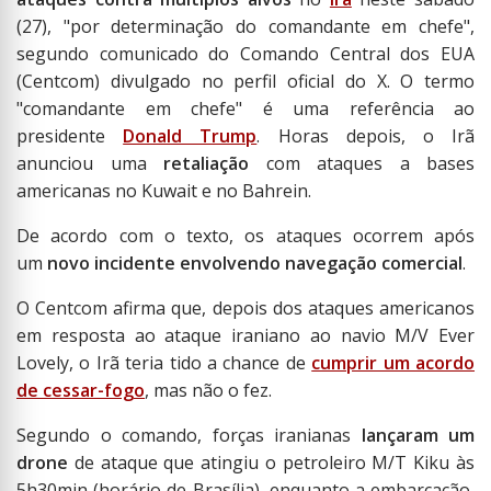
(27), "por determinação do comandante em chefe",
segundo comunicado do Comando Central dos EUA
(Centcom) divulgado no perfil oficial do X. O termo
"comandante em chefe" é uma referência ao
presidente
Donald Trump
. Horas depois, o Irã
anunciou uma
retaliação
com ataques a bases
americanas no Kuwait e no Bahrein.
De acordo com o texto, os ataques ocorrem após
um
novo incidente envolvendo navegação comercial
.
O Centcom afirma que, depois dos ataques americanos
em resposta ao ataque iraniano ao navio M/V Ever
Lovely, o Irã teria tido a chance de
cumprir um acordo
de cessar-fogo
, mas não o fez.
Segundo o comando, forças iranianas
lançaram um
drone
de ataque que atingiu o petroleiro M/T Kiku às
5h30min (horário de Brasília), enquanto a embarcação,