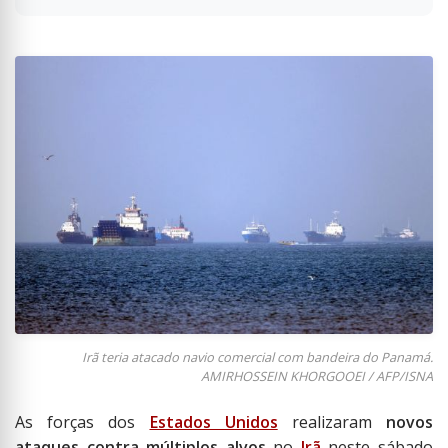
Irã teria atacado navio comercial com bandeira do Panamá.
AMIRHOSSEIN KHORGOOEI / AFP/ISNA
As forças dos
Estados Unidos
realizaram
novos
ataques contra múltiplos alvos
no
Irã
neste sábado