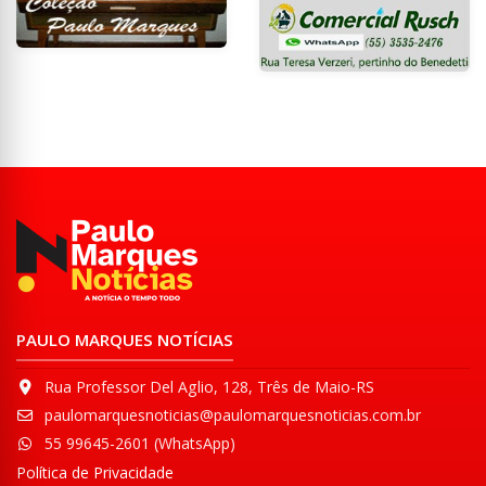
PAULO MARQUES NOTÍCIAS
Rua Professor Del Aglio, 128, Três de Maio-RS
paulomarquesnoticias@paulomarquesnoticias.com.br
55 99645-2601 (WhatsApp)
Política de Privacidade